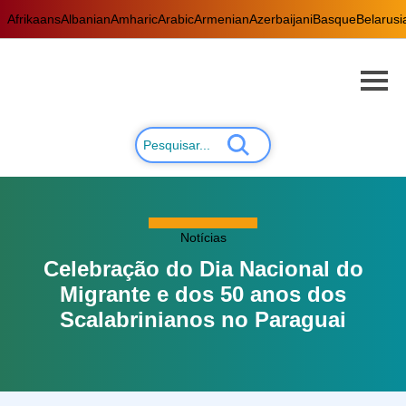
Afrikaans
Albanian
Amharic
Arabic
Armenian
Azerbaijani
Basque
Belarusi
Notícias
Celebração do Dia Nacional do
Migrante e dos 50 anos dos
Scalabrinianos no Paraguai