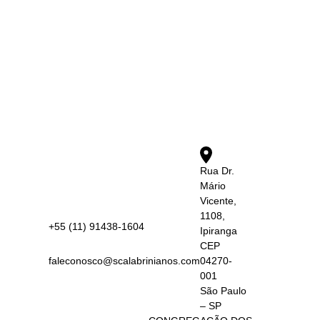
Rua Dr.
Mário
Vicente,
1108,
+55 (11) 91438-1604
Ipiranga
CEP
faleconosco@scalabrinianos.com
04270-
001
São Paulo
– SP