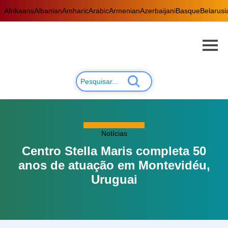
Afrikaans
Albanian
Amharic
Arabic
Armenian
Azerbaijani
Basque
Belarusi
Notícias
Centro Stella Maris completa 50
anos de atuação em Montevidéu,
Uruguai