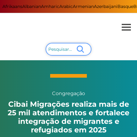
Afrikaans
Albanian
Amharic
Arabic
Armenian
Azerbaijani
Basque
B
Congregação
Cibai Migrações realiza mais de
25 mil atendimentos e fortalece
integração de migrantes e
refugiados em 2025