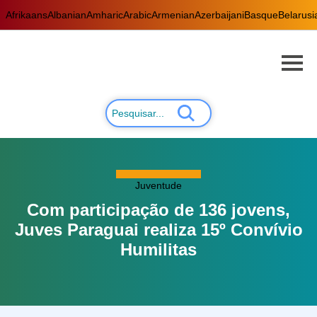
Afrikaans
Albanian
Amharic
Arabic
Armenian
Azerbaijani
Basque
Belarusi
Juventude
Com participação de 136 jovens,
Juves Paraguai realiza 15º Convívio
Humilitas