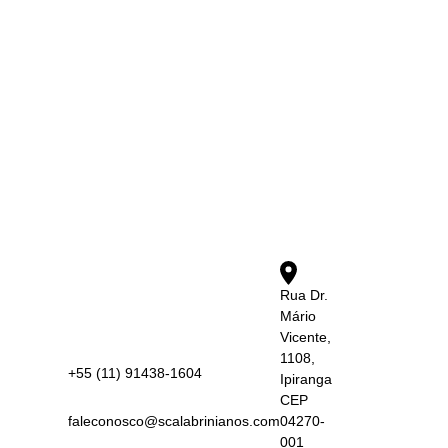
Rua Dr.
Mário
Vicente,
1108,
+55 (11) 91438-1604
Ipiranga
CEP
faleconosco@scalabrinianos.com
04270-
001