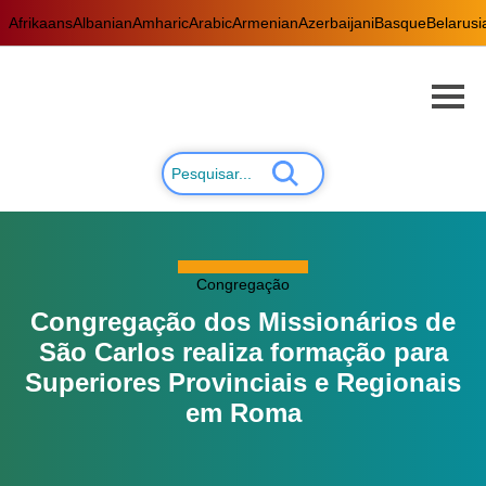
Afrikaans
Albanian
Amharic
Arabic
Armenian
Azerbaijani
Basque
Belarusi
Congregação
Congregação dos Missionários de
São Carlos realiza formação para
Superiores Provinciais e Regionais
em Roma