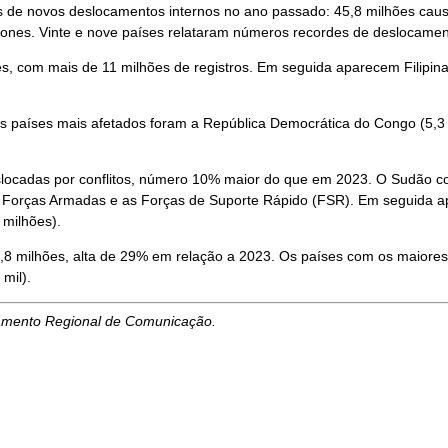
de novos deslocamentos internos no ano passado: 45,8 milhões causad
clones. Vinte e nove países relataram números recordes de deslocament
 com mais de 11 milhões de registros. Em seguida aparecem Filipinas 
os países mais afetados foram a República Democrática do Congo (5,3 m
locadas por conflitos, número 10% maior do que em 2023. O Sudão co
as Forças Armadas e as Forças de Suporte Rápido (FSR). Em seguida ap
 milhões).
 9,8 milhões, alta de 29% em relação a 2023. Os países com os maiore
 mil).
tamento Regional de Comunicação.