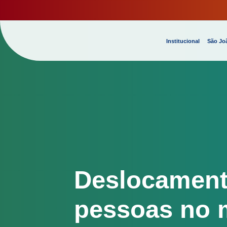
Institucional
São Joã
Deslocamento
pessoas no m