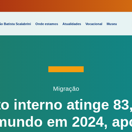
o Batista Scalabrini
Onde estamos
Atualidades
Vocacional
Museu
Migração
 interno atinge 83
undo em 2024, apo