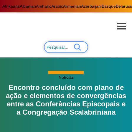
Afrikaans
Albanian
Amharic
Arabic
Armenian
Azerbaijani
Basque
Belarusi
Notícias
Encontro concluído com plano de
ação e elementos de convergências
entre as Conferências Episcopais e
a Congregação Scalabriniana