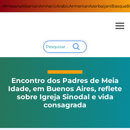
Afrikaans
Albanian
Amharic
Arabic
Armenian
Azerbaijani
Basque
B
Encontro dos Padres de Meia
Idade, em Buenos Aires, reflete
sobre Igreja Sinodal e vida
consagrada