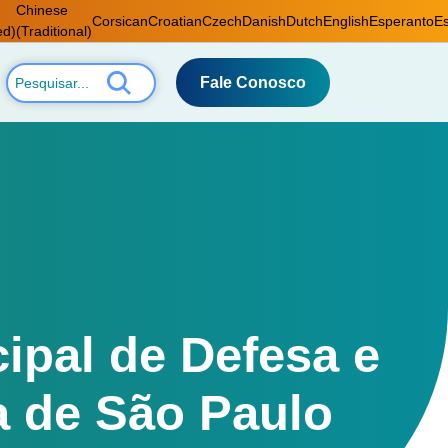
Chinese
Corsican
Croatian
Czech
Danish
Dutch
English
Esperanto
Es
ed)
(Traditional)
Fale Conosco
ipal de Defesa e
a de São Paulo