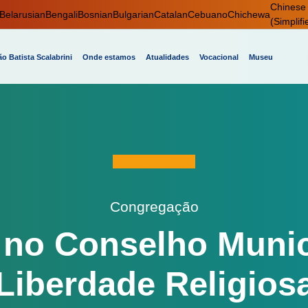
Chinese
Belarusian
Bengali
Bosnian
Bulgarian
Catalan
Cebuano
Chichewa
(Simplifi
o Batista Scalabrini
Onde estamos
Atualidades
Vocacional
Museu
Congregação
no Conselho Munic
iberdade Religios