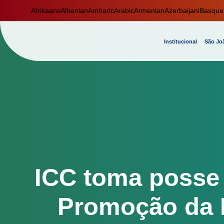
Afrikaans
Albanian
Amharic
Arabic
Armenian
Azerbaijani
Basque
Institucional
São Joã
ICC toma posse 
Promoção da L