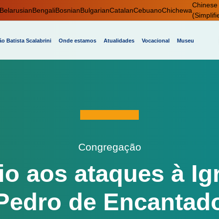
Chinese
Belarusian
Bengali
Bosnian
Bulgarian
Catalan
Cebuano
Chichewa
(Simplifi
o Batista Scalabrini
Onde estamos
Atualidades
Vocacional
Museu
Congregação
o aos ataques à Ig
Pedro de Encantad