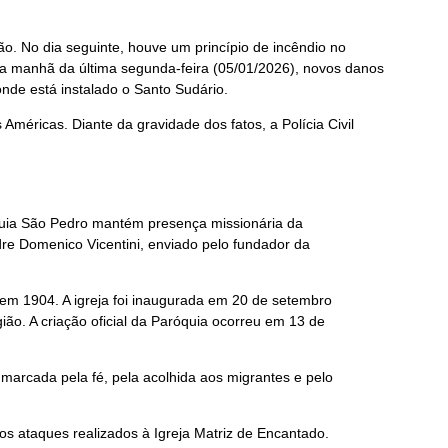
ão. No dia seguinte, houve um princípio de incêndio no
á na manhã da última segunda-feira (05/01/2026), novos danos
onde está instalado o Santo Sudário.
Américas. Diante da gravidade dos fatos, a Polícia Civil
róquia São Pedro mantém presença missionária da
re Domenico Vicentini, enviado pelo fundador da
a em 1904. A igreja foi inaugurada em 20 de setembro
ião. A criação oficial da Paróquia ocorreu em 13 de
 marcada pela fé, pela acolhida aos migrantes e pelo
os ataques realizados à Igreja Matriz de Encantado.