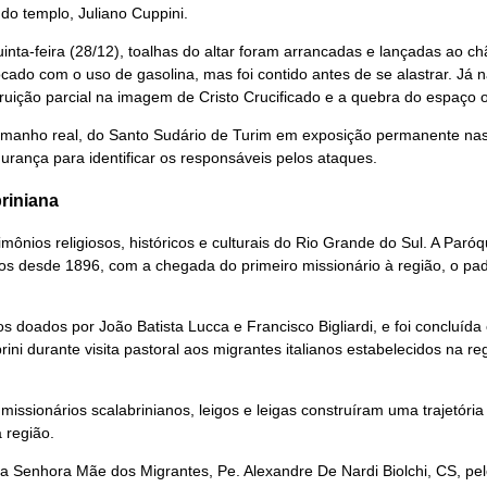
do templo, Juliano Cuppini.
nta-feira (28/12), toalhas do altar foram arrancadas e lançadas ao ch
ovocado com o uso de gasolina, mas foi contido antes de se alastrar. J
truição parcial na imagem de Cristo Crucificado e a quebra do espaço 
 tamanho real, do Santo Sudário de Turim em exposição permanente nas 
urança para identificar os responsáveis pelos ataques.
riniana
mônios religiosos, históricos e culturais do Rio Grande do Sul. A Pa
s desde 1896, com a chegada do primeiro missionário à região, o pad
os doados por João Batista Lucca e Francisco Bigliardi, e foi concluíd
i durante visita pastoral aos migrantes italianos estabelecidos na reg
issionários scalabrinianos, leigos e leigas construíram uma trajetória
 região.
a Senhora Mãe dos Migrantes, Pe. Alexandre De Nardi Biolchi, CS, pel