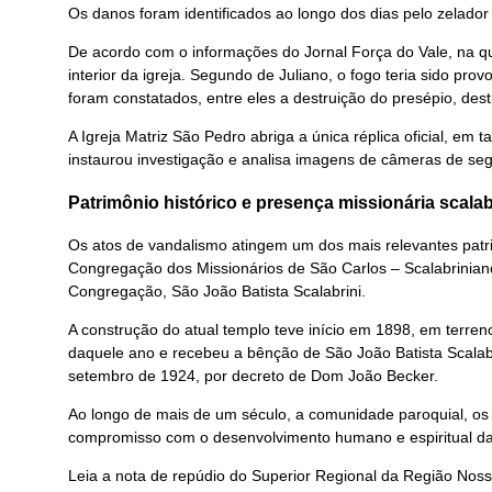
Os danos foram identificados ao longo dos dias pelo zelador 
De acordo com o informações do Jornal Força do Vale, na qui
interior da igreja. Segundo de Juliano, o fogo teria sido pr
foram constatados, entre eles a destruição do presépio, des
A Igreja Matriz São Pedro abriga a única réplica oficial, em
instaurou investigação e analisa imagens de câmeras de seg
Patrimônio histórico e presença missionária scalab
Os atos de vandalismo atingem um dos mais relevantes patri
Congregação dos Missionários de São Carlos – Scalabriniano
Congregação, São João Batista Scalabrini.
A construção do atual templo teve início em 1898, em terren
daquele ano e recebeu a bênção de São João Batista Scalabrin
setembro de 1924, por decreto de Dom João Becker.
Ao longo de mais de um século, a comunidade paroquial, os m
compromisso com o desenvolvimento humano e espiritual da
Leia a nota de repúdio do Superior Regional da Região Noss