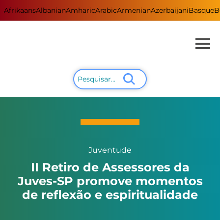
Afrikaans
Albanian
Amharic
Arabic
Armenian
Azerbaijani
Basque
B
Juventude
II Retiro de Assessores da
Juves-SP promove momentos
de reflexão e espiritualidade