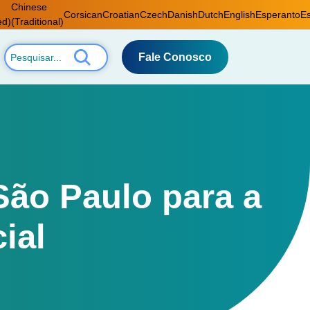
Chinese
Corsican
Croatian
Czech
Danish
Dutch
English
Esperanto
Es
ed)
(Traditional)
Fale Conosco
ão Paulo para a
ial