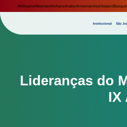
Afrikaans
Albanian
Amharic
Arabic
Armenian
Azerbaijani
Basque
Institucional
São Joã
Lideranças do 
IX