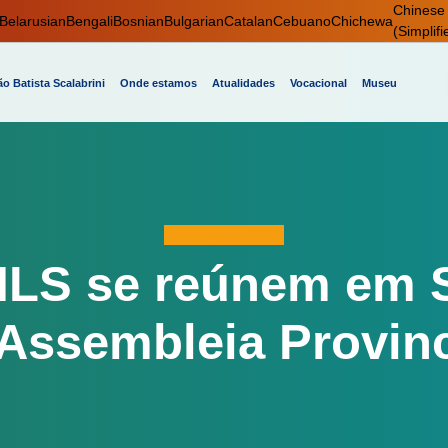
Chinese
Belarusian
Bengali
Bosnian
Bulgarian
Catalan
Cebuano
Chichewa
(Simplifi
o Batista Scalabrini
Onde estamos
Atualidades
Vocacional
Museu
MLS se reúnem em S
 Assembleia Provinc