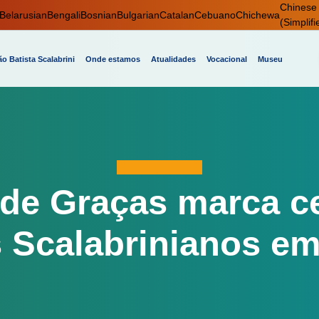
Chinese
Belarusian
Bengali
Bosnian
Bulgarian
Catalan
Cebuano
Chichewa
(Simplifi
o Batista Scalabrini
Onde estamos
Atualidades
Vocacional
Museu
de Graças marca c
 Scalabrinianos em