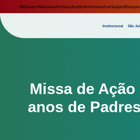
Afrikaans
Albanian
Amharic
Arabic
Armenian
Azerbaijani
Basque
Institucional
São Joã
Missa de Ação 
anos de Padres