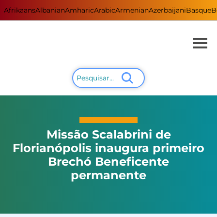
Afrikaans
Albanian
Amharic
Arabic
Armenian
Azerbaijani
Basque
B
Missão Scalabrini de
Florianópolis inaugura primeiro
Brechó Beneficente
permanente