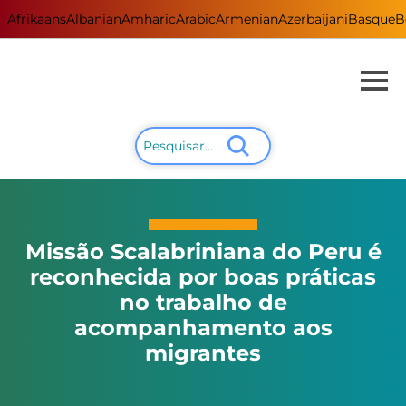
Afrikaans
Albanian
Amharic
Arabic
Armenian
Azerbaijani
Basque
B
Missão Scalabriniana do Peru é
reconhecida por boas práticas
no trabalho de
acompanhamento aos
migrantes