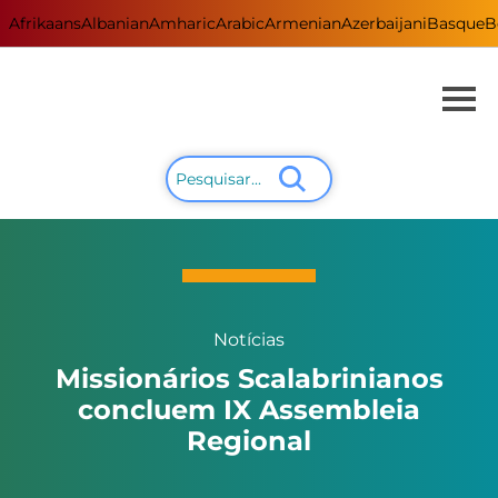
Afrikaans
Albanian
Amharic
Arabic
Armenian
Azerbaijani
Basque
B
Notícias
Missionários Scalabrinianos
concluem IX Assembleia
Regional