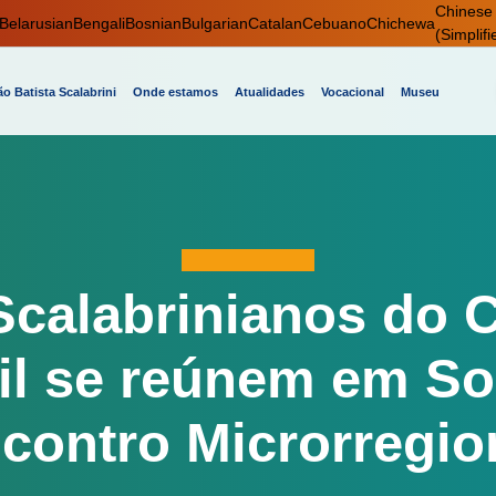
Chinese
Belarusian
Bengali
Bosnian
Bulgarian
Catalan
Cebuano
Chichewa
(Simplifi
o Batista Scalabrini
Onde estamos
Atualidades
Vocacional
Museu
Scalabrinianos do C
il se reúnem em S
contro Microrregio