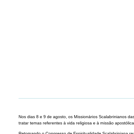
Nos dias 8 e 9 de agosto, os Missionários Scalabrinianos 
tratar temas referentes à vida religiosa e à missão apostó
Retomando o Congresso de Espiritualidade Scalabriniana rea