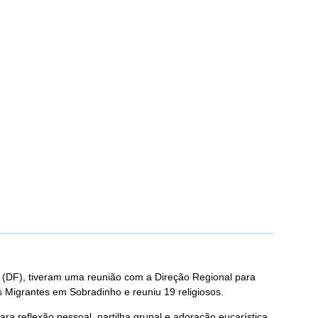
 (DF), tiveram uma reunião com a Direção Regional para
 Migrantes em Sobradinho e reuniu 19 religiosos.
 reflexão pessoal, partilha grupal e adoração eucarística.