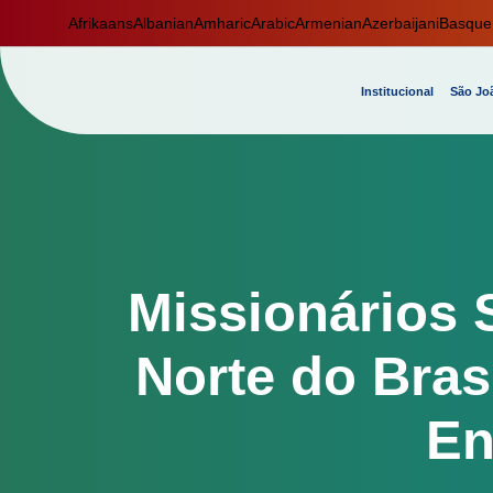
Afrikaans
Albanian
Amharic
Arabic
Armenian
Azerbaijani
Basque
Institucional
São Joã
Missionários 
Norte do Bras
En