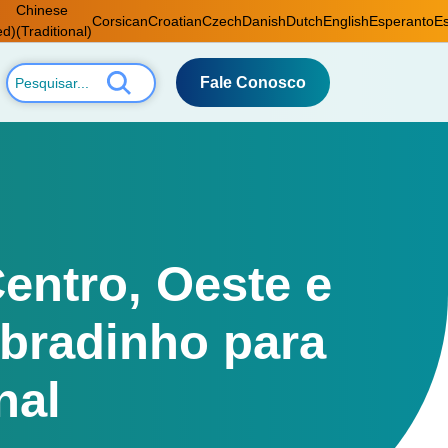
Chinese
Corsican
Croatian
Czech
Danish
Dutch
English
Esperanto
Es
ed)
(Traditional)
Fale Conosco
entro, Oeste e
obradinho para
nal