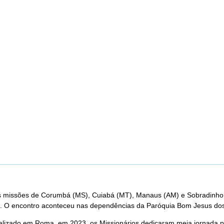
das missões de Corumbá (MS), Cuiabá (MT), Manaus (AM) e Sobradinho
lica. O encontro aconteceu nas dependências da Paróquia Bom Jesus dos
lizado em Roma, em 2023, os Missionários dedicaram meia jornada para