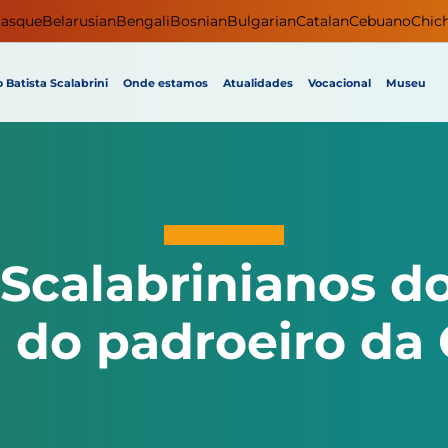
asque
Belarusian
Bengali
Bosnian
Bulgarian
Catalan
Cebuano
Chic
 Batista Scalabrini
Onde estamos
Atualidades
Vocacional
Museu
Scalabrinianos do
a do padroeiro da