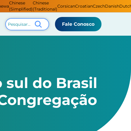
Chinese
Chinese
hewa
Corsican
Croatian
Czech
Danish
Dutc
(Simplified)
(Traditional)
Fale Conosco
 sul do Brasil
 Congregação