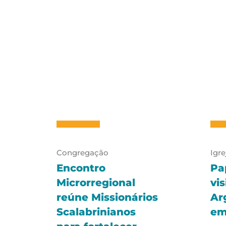
Congregação
Igre
Encontro
Pa
Microrregional
vi
reúne Missionários
Ar
Scalabrinianos
em