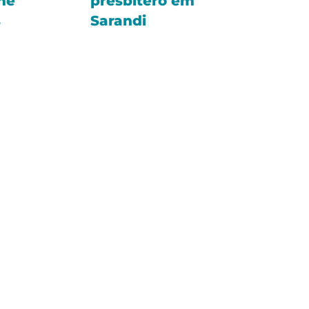
ne
presbítero em
s
Sarandi