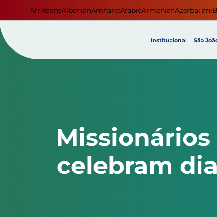
Afrikaans
Albanian
Amharic
Arabic
Armenian
Azerbaijani
B
Institucional
São João
Missionários 
celebram di