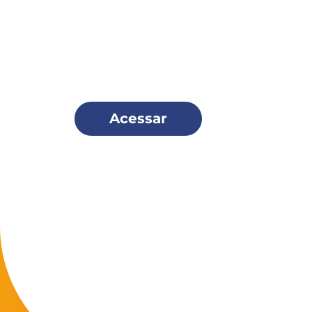
Seja um
Missionário Scala
e faça parte dessa família!
Acessar