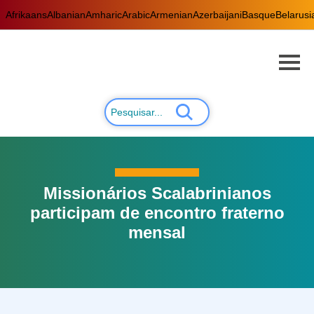
Afrikaans
Albanian
Amharic
Arabic
Armenian
Azerbaijani
Basque
Belarusi
Missionários Scalabrinianos
participam de encontro fraterno
mensal