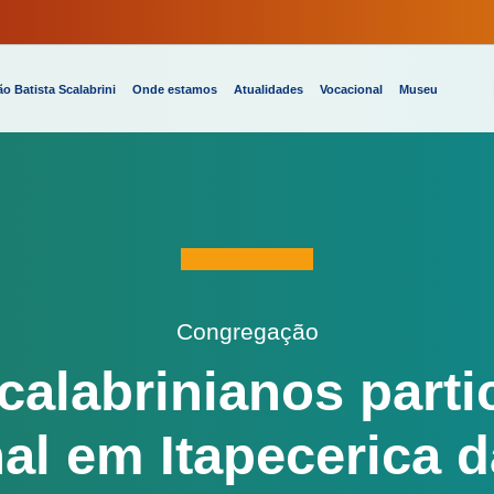
o Batista Scalabrini
Onde estamos
Atualidades
Vocacional
Museu
Congregação
calabrinianos parti
al em Itapecerica d