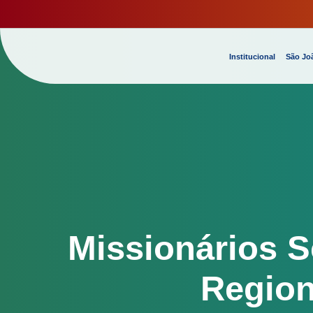
Institucional
São Joã
Missionários S
Region