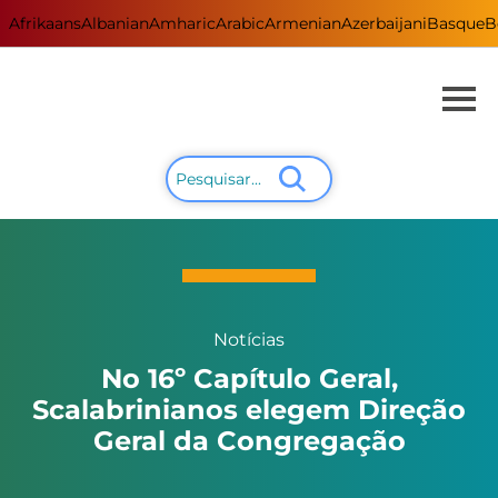
Afrikaans
Albanian
Amharic
Arabic
Armenian
Azerbaijani
Basque
B
Notícias
No 16º Capítulo Geral,
Scalabrinianos elegem Direção
Geral da Congregação