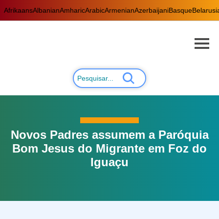
Afrikaans
Albanian
Amharic
Arabic
Armenian
Azerbaijani
Basque
Belarusi
Novos Padres assumem a Paróquia
Bom Jesus do Migrante em Foz do
Iguaçu