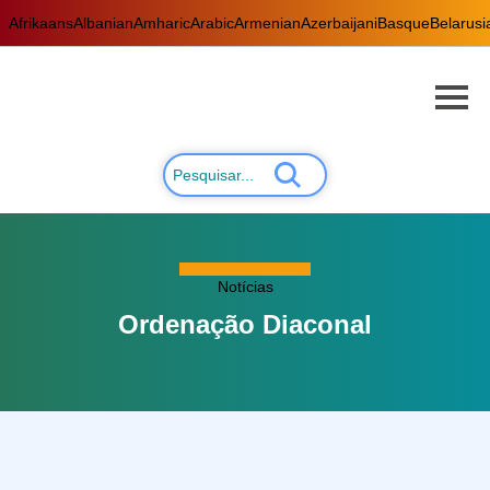
Afrikaans
Albanian
Amharic
Arabic
Armenian
Azerbaijani
Basque
Belarusi
Notícias
Ordenação Diaconal