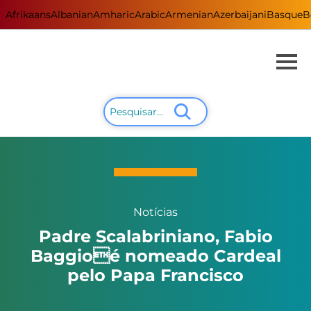
Afrikaans
Albanian
Amharic
Arabic
Armenian
Azerbaijani
Basque
B
Notícias
Padre Scalabriniano, Fabio
Baggioé nomeado Cardeal
pelo Papa Francisco