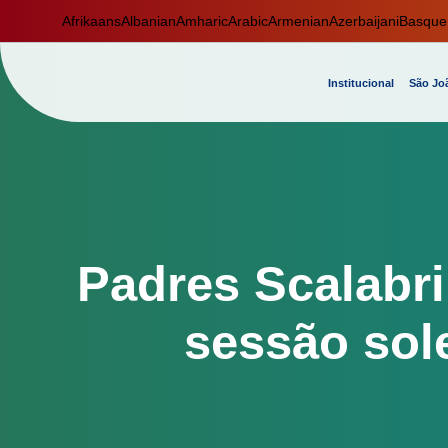
Afrikaans
Albanian
Amharic
Arabic
Armenian
Azerbaijani
Basque
Institucional
São Joã
Padres Scalabr
sessão sol