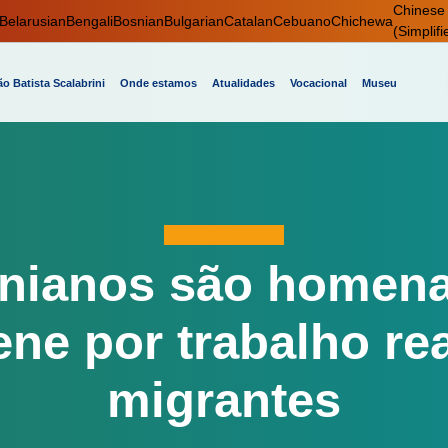
Chinese
Belarusian
Bengali
Bosnian
Bulgarian
Catalan
Cebuano
Chichewa
(Simplifi
o Batista Scalabrini
Onde estamos
Atualidades
Vocacional
Museu
inianos são homen
ene por trabalho re
migrantes