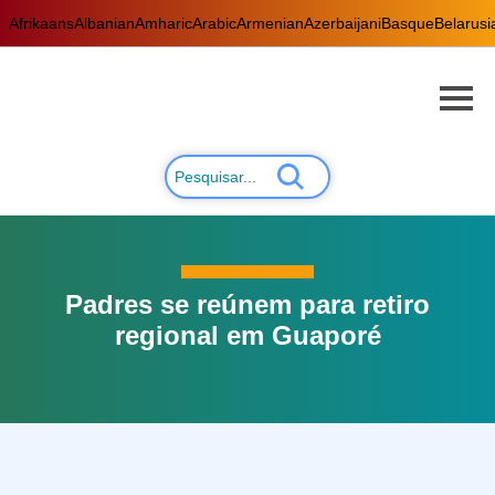
Afrikaans
Albanian
Amharic
Arabic
Armenian
Azerbaijani
Basque
Belarusi
Padres se reúnem para retiro
regional em Guaporé