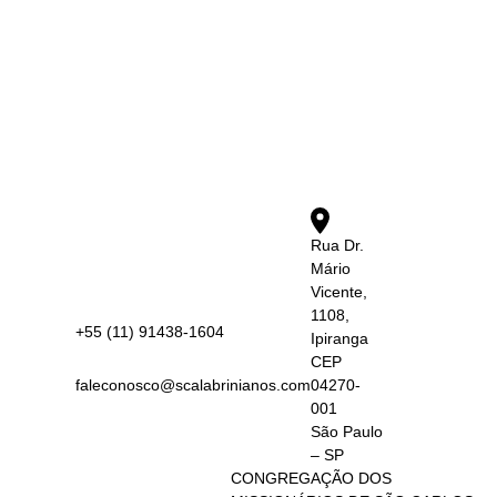
Rua Dr.
Mário
Vicente,
1108,
+55 (11) 91438-1604
Ipiranga
CEP
faleconosco@scalabrinianos.com
04270-
001
São Paulo
– SP
CONGREGAÇÃO DOS