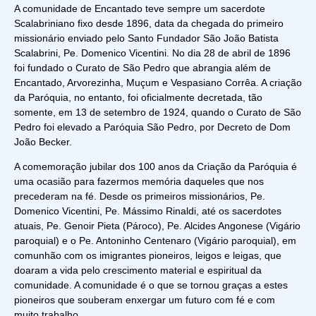
A comunidade de Encantado teve sempre um sacerdote
Scalabriniano fixo desde 1896, data da chegada do primeiro
missionário enviado pelo Santo Fundador São João Batista
Scalabrini, Pe. Domenico Vicentini. No dia 28 de abril de 1896
foi fundado o Curato de São Pedro que abrangia além de
Encantado, Arvorezinha, Muçum e Vespasiano Corrêa. A criação
da Paróquia, no entanto, foi oficialmente decretada, tão
somente, em 13 de setembro de 1924, quando o Curato de São
Pedro foi elevado a Paróquia São Pedro, por Decreto de Dom
João Becker.
A comemoração jubilar dos 100 anos da Criação da Paróquia é
uma ocasião para fazermos memória daqueles que nos
precederam na fé. Desde os primeiros missionários, Pe.
Domenico Vicentini, Pe. Mássimo Rinaldi, até os sacerdotes
atuais, Pe. Genoir Pieta (Pároco), Pe. Alcides Angonese (Vigário
paroquial) e o Pe. Antoninho Centenaro (Vigário paroquial), em
comunhão com os imigrantes pioneiros, leigos e leigas, que
doaram a vida pelo crescimento material e espiritual da
comunidade. A comunidade é o que se tornou graças a estes
pioneiros que souberam enxergar um futuro com fé e com
muito trabalho.