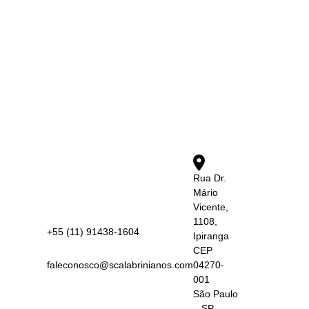
Rua Dr.
Mário
Vicente,
1108,
+55 (11) 91438-1604
Ipiranga
CEP
faleconosco@scalabrinianos.com
04270-
001
São Paulo
– SP