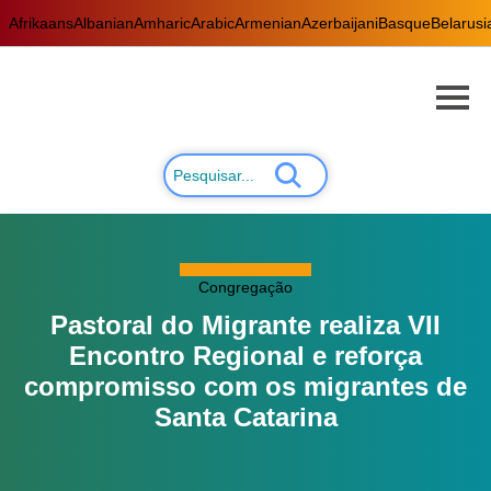
Afrikaans
Albanian
Amharic
Arabic
Armenian
Azerbaijani
Basque
Belarusi
Congregação
Pastoral do Migrante realiza VII
Encontro Regional e reforça
compromisso com os migrantes de
Santa Catarina