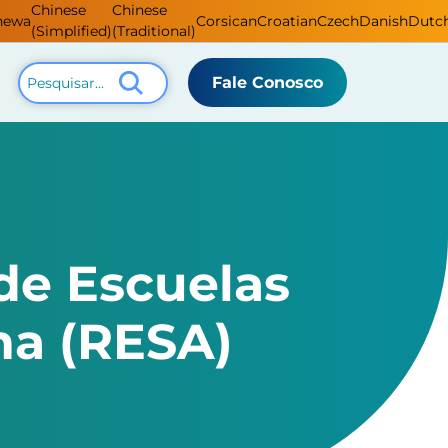
Chinese
Chinese
hewa
Corsican
Croatian
Czech
Danish
Dutc
(Simplified)
(Traditional)
Fale Conosco
de Escuelas
na (RESA)