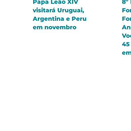
Papa Leão XIV
8º
visitará Uruguai,
Fo
Argentina e Peru
Fo
em novembro
An
Vo
45
em