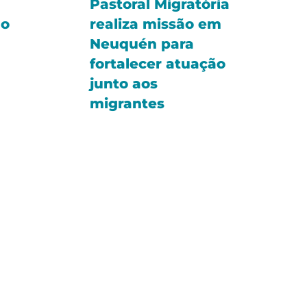
Pastoral Migratória
no
realiza missão em
Neuquén para
fortalecer atuação
junto aos
migrantes