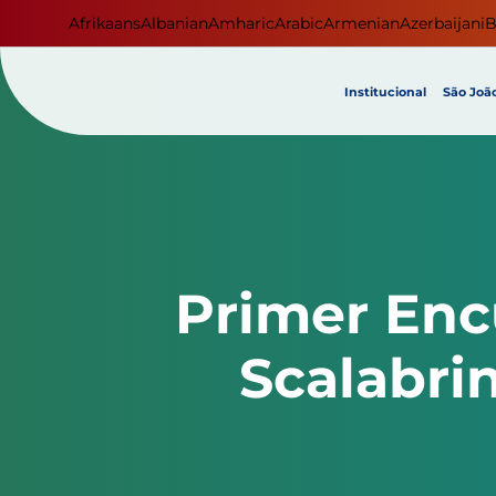
Afrikaans
Albanian
Amharic
Arabic
Armenian
Azerbaijani
B
Institucional
São João
Primer Enc
Scalabri