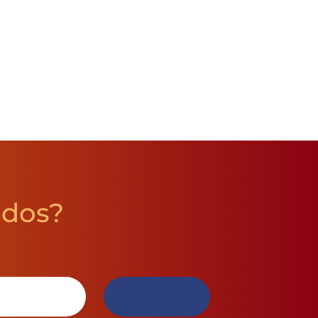
údos?