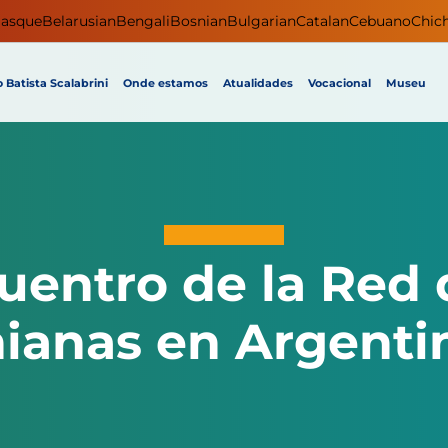
asque
Belarusian
Bengali
Bosnian
Bulgarian
Catalan
Cebuano
Chic
 Batista Scalabrini
Onde estamos
Atualidades
Vocacional
Museu
uentro de la Red 
nianas en Argenti