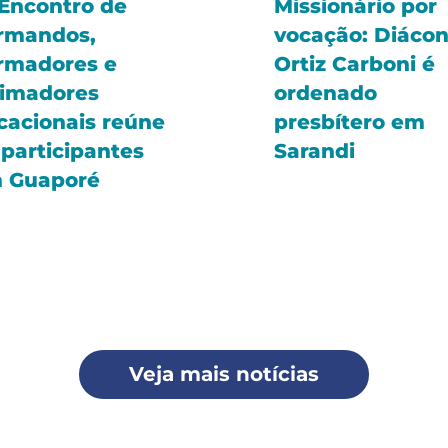
 Encontro de
Missionário por
rmandos,
vocação: Diáco
rmadores e
Ortiz Carboni é
imadores
ordenado
cacionais reúne
presbítero em
 participantes
Sarandi
 Guaporé
Veja mais notícias