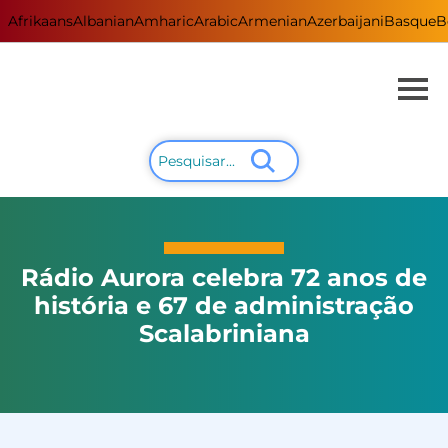
Afrikaans
Albanian
Amharic
Arabic
Armenian
Azerbaijani
Basque
B
Rádio Aurora celebra 72 anos de
história e 67 de administração
Scalabriniana