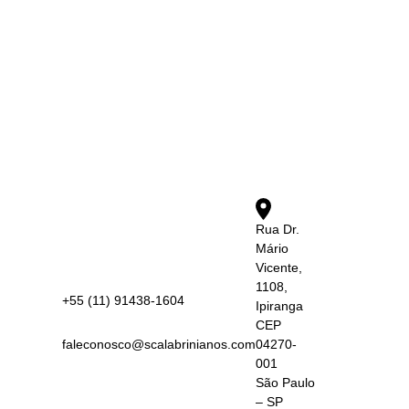
Rua Dr.
Mário
Vicente,
1108,
+55 (11) 91438-1604
Ipiranga
CEP
faleconosco@scalabrinianos.com
04270-
001
São Paulo
– SP