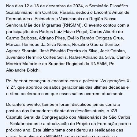
Nos dias 12 e 13 de dezembro de 2024, o Seminário Filosófico
Scalabriniano, em Curitiba, Paraná, sediou o Encontro Anual de
Formadores e Animadores Vocacionais da Região Nossa
Senhora Mãe dos Migrantes (RNSMM). O evento contou com a
participação dos Padres Luiz Flávio Prigol, Carlos Alberto do
Carmo Barbosa, Adriano Pires, Evélio Ramón Ortigoza Orue,
Marcos Henrique da Silva Nunes, Rosalino Gaona Benítez,
Agenor Sbaraini, José Edvaldo Pereira da Silva, Jacir Ortolan,
Juventino Hermilio Cortés Solís, Rafael Adriano da Silva, Camilo
Moreira Maforte e do Superior Regional da RNSMM, Pe.
Alexandre Biolchi.
Pe. Agenor começou o encontro com a palestra “As gerações X,
Y, Z”, que abordou os saltos geracionais das últimas décadas e
o ritmo acelerado com que esses saltos ocorrem atualmente.
Durante o evento, também foram discutidos temas como a
postura dos formadores diante dos desafios atuais, o XVI
Capítulo Geral da Congregação dos Missionários de São Carlos
– Scalabrinianos e a atualização do Projeto da Formação para o
próximo ano. Este último tema considerou as realidades das
casas formativas da RNSMM, com o objetivo de avaliar e