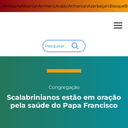
Afrikaans
Albanian
Amharic
Arabic
Armenian
Azerbaijani
Basque
B
Congregação
Scalabrinianos estão em oração
pela saúde do Papa Francisco