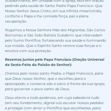
Scalabrinianos, em unidade com a Igreja, está em oração,
pedindo pela saúde do Santo Padre Papa Francisco. Que
Nosso Senhor Jesus Cristo, em sua infinita misericórdia,
conforte o Papa e lhe conceda força, paz e plena
recuperação.
Rogamos a Nossa Senhora Mãe dos Migrantes, São Carlos
Borromeu e São João Batista Scalabrini que intercedam
pelo Sumo Pontífice, fortalecendo sua saúde e iluminando
sua missão. Que o Espírito Santo renove suas forças e o
envolva com sua proteção.
Rezemos juntos pelo Papa Francisco (Oração Universal
da Sexta-Feira da Paixão do Senhor):
Oremos pelo nosso santo Padre, o
Papa Francisco, para
que Deus nosso Senhor, que o escolheu para o
episcopado, o conserve são e salvo à
frente da sua Igreja,
para governar o
povo santo de Deus.
Deus eterno e todo-poderoso, em
cuja sabedoria tudo
tem seu fundamento, dignai-vos escutar nossos pedidos
e protegei com amor o Pontífice que escolhestes, para