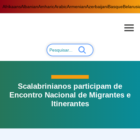
Afrikaans
Albanian
Amharic
Arabic
Armenian
Azerbaijani
Basque
Belarusi
Scalabrinianos participam de
Encontro Nacional de Migrantes e
Itinerantes