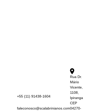
Rua Dr.
Mário
Vicente,
1108,
+55 (11) 91438-1604
Ipiranga
CEP
faleconosco@scalabrinianos.com
04270-