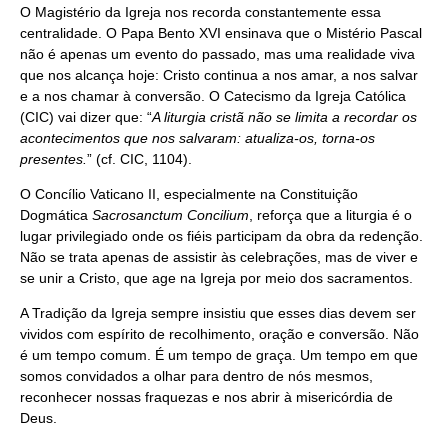
O Magistério da Igreja nos recorda constantemente essa
centralidade. O Papa Bento XVI ensinava que o Mistério Pascal
não é apenas um evento do passado, mas uma realidade viva
que nos alcança hoje: Cristo continua a nos amar, a nos salvar
e a nos chamar à conversão. O Catecismo da Igreja Católica
(CIC) vai dizer que: “
A liturgia cristã não se limita a recordar os
acontecimentos que nos salvaram: atualiza-os, torna-os
presentes.
” (cf. CIC, 1104).
O Concílio Vaticano II, especialmente na Constituição
Dogmática
Sacrosanctum Concilium
, reforça que a liturgia é o
lugar privilegiado onde os fiéis participam da obra da redenção.
Não se trata apenas de assistir às celebrações, mas de viver e
se unir a Cristo, que age na Igreja por meio dos sacramentos.
A Tradição da Igreja sempre insistiu que esses dias devem ser
vividos com espírito de recolhimento, oração e conversão. Não
é um tempo comum. É um tempo de graça. Um tempo em que
somos convidados a olhar para dentro de nós mesmos,
reconhecer nossas fraquezas e nos abrir à misericórdia de
Deus.