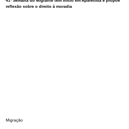
41ª Semana do Migrante tem início em Aparecida e propõe
reflexão sobre o direito à moradia
Migração