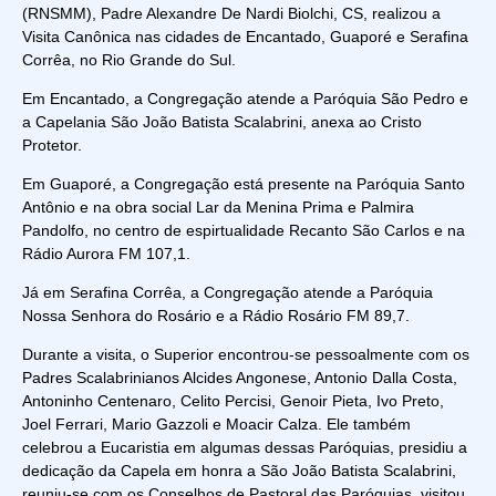
(RNSMM), Padre Alexandre De Nardi Biolchi, CS, realizou a
Visita Canônica nas cidades de Encantado, Guaporé e Serafina
Corrêa, no Rio Grande do Sul.
Em Encantado, a Congregação atende a Paróquia São Pedro e
a Capelania São João Batista Scalabrini, anexa ao Cristo
Protetor.
Em Guaporé, a Congregação está presente na Paróquia Santo
Antônio e na obra social Lar da Menina Prima e Palmira
Pandolfo, no centro de espirtualidade Recanto São Carlos e na
Rádio Aurora FM 107,1.
Já em Serafina Corrêa, a Congregação atende a Paróquia
Nossa Senhora do Rosário e a Rádio Rosário FM 89,7.
Durante a visita, o Superior encontrou-se pessoalmente com os
Padres Scalabrinianos Alcides Angonese, Antonio Dalla Costa,
Antoninho Centenaro, Celito Percisi, Genoir Pieta, Ivo Preto,
Joel Ferrari, Mario Gazzoli e Moacir Calza. Ele também
celebrou a Eucaristia em algumas dessas Paróquias, presidiu a
dedicação da Capela em honra a São João Batista Scalabrini,
reuniu-se com os Conselhos de Pastoral das Paróquias, visitou