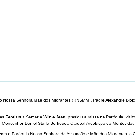
ião Nossa Senhora Mãe dos Migrantes (RNSMM), Padre Alexandre Biolchi
s Febrianus Samar e Wilnie Jean, presidiu a missa na Paróquia, visito
m Monsenhor Daniel Sturla Berhouet, Cardeal Arcebispo de Montevidéu,
com a Paróquia Nossa Senhora da Assunção e Mãe dos Migrantes, o Ce