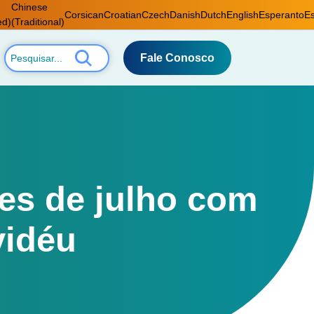
Chinese
Corsican
Croatian
Czech
Danish
Dutch
English
Esperanto
Es
ed)
(Traditional)
Fale Conosco
des de julho com
vidéu