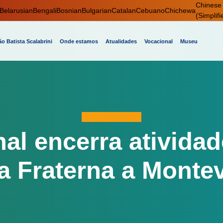
Chinese
Belarusian
Bengali
Bosnian
Bulgarian
Catalan
Cebuano
Chichewa
(Simplifi
o Batista Scalabrini
Onde estamos
Atualidades
Vocacional
Museu
al encerra ativida
ta Fraterna a Monte