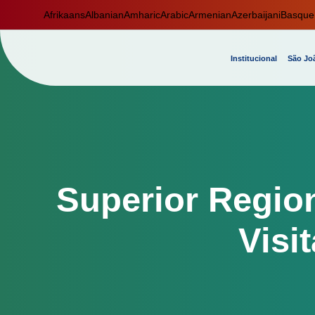
Afrikaans
Albanian
Amharic
Arabic
Armenian
Azerbaijani
Basque
Institucional
São Joã
Superior Region
Visi