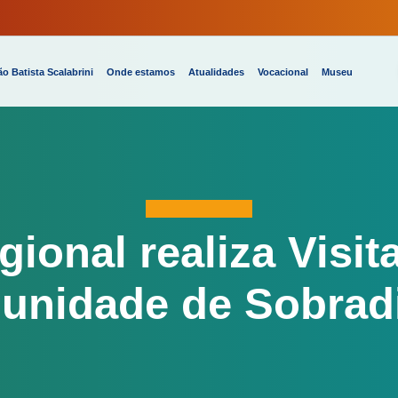
o Batista Scalabrini
Onde estamos
Atualidades
Vocacional
Museu
gional realiza Visit
unidade de Sobrad