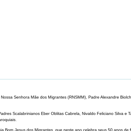
ão Nossa Senhora Mãe dos Migrantes (RNSMM), Padre Alexandre Biolchi
dres Scalabrinianos Eber Oblitas Cabrela, Nivaldo Feliciano Silva e
aroquiais.
a Bom Jesus dos Migrantes, que neste ano celebra seus 50 anos de f