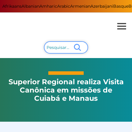
Afrikaans
Albanian
Amharic
Arabic
Armenian
Azerbaijani
Basque
B
Superior Regional realiza Visita
Canônica em missões de
Cuiabá e Manaus