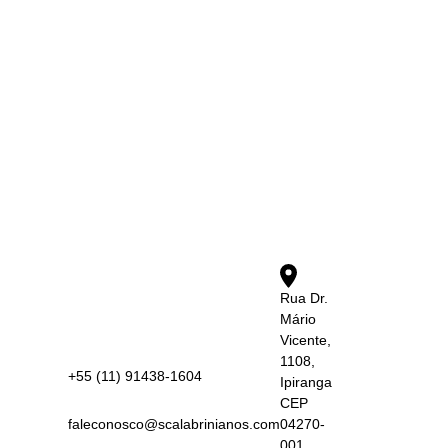
Rua Dr.
Mário
Vicente,
1108,
+55 (11) 91438-1604
Ipiranga
CEP
faleconosco@scalabrinianos.com
04270-
001