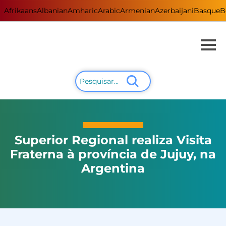
Afrikaans
Albanian
Amharic
Arabic
Armenian
Azerbaijani
Basque
B
Superior Regional realiza Visita
Fraterna à província de Jujuy, na
Argentina