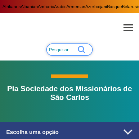
Afrikaans
Albanian
Amharic
Arabic
Armenian
Azerbaijani
Basque
Belarusi
Pia Sociedade dos Missionários de
São Carlos
Escolha uma opção