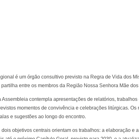
ional é um órgão consultivo previsto na Regra de Vida dos M
 e partilha entre os membros da Região Nossa Senhora Mãe do
 Assembleia contempla apresentações de relatórios, trabalhos e
vistos momentos de convivência e celebrações litúrgicas. Os 
alas e sugestões ao longo do encontro.
 dois objetivos centrais orientam os trabalhos: a elaboração e
ais até o próximo Capítulo Geral, previsto para 2030, e a atual