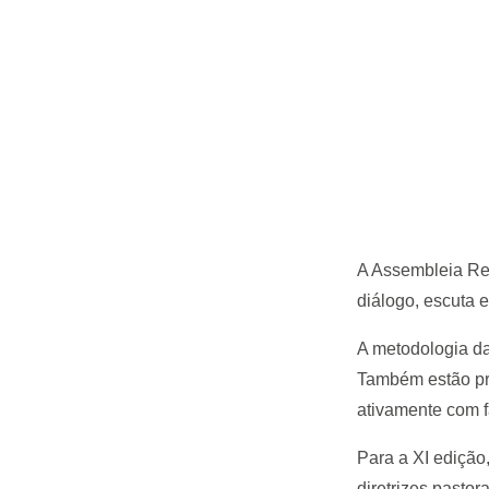
A Assembleia Reg
diálogo, escuta
A metodologia da
Também estão pre
ativamente com f
Para a XI edição,
diretrizes pastor