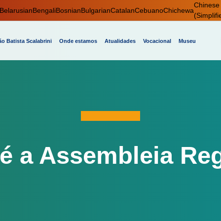
Chinese
Belarusian
Bengali
Bosnian
Bulgarian
Catalan
Cebuano
Chichewa
(Simplifi
o Batista Scalabrini
Onde estamos
Atualidades
Vocacional
Museu
é a Assembleia Re