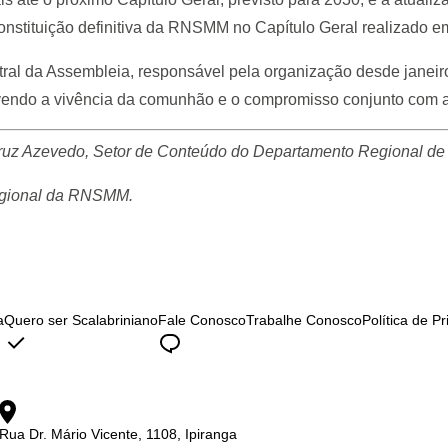
onstituição definitiva da RNSMM no Capítulo Geral realizado e
ral da Assembleia, responsável pela organização desde janei
do a vivência da comunhão e o compromisso conjunto com a
 Cruz Azevedo, Setor de Conteúdo do Departamento Regional d
egional da RNSMM.
a
Quero ser Scalabriniano
Fale Conosco
Trabalhe Conosco
Política de P
Rua Dr. Mário Vicente, 1108, Ipiranga