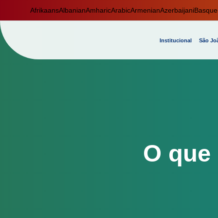
Afrikaans
Albanian
Amharic
Arabic
Armenian
Azerbaijani
Basque
Institucional
São Joã
O que 