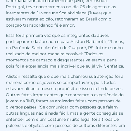
A Jornada Mundial da Juventude (JMJ) em Lisboa,
Portugal, teve encerramento no dia 06 de agosto e os
integrantes da Juventude Scalabriniana (Juves) que
estiveram nesta edição, retornaram ao Brasil com o
coração transbordando fé e amor.
Esta foi a primeira vez que os integrantes da Juves
participaram da Jornada e para Aliston Balbinotti, 21 anos,
da Paróquia Santo Antônio de Guaporé, RS, foi um sonho
realizado da melhor maneira possível: “Todos os
momentos de cansaço e desgastantes valeram a pena,
pois foi a experiência mais incrível que eu já vivi”, enfatiza.
Aliston ressalta que o que mais chamou sua atenção foi a
maneira como os jovens se comportavam, pois todos
estavam ali pelo mesmo propósito e isso era lindo de ver.
Outros fatos importantes que marcaram a experiência do
jovem na JMJ, foram as amizades feitas com pessoas de
diversos países: “Se comunicar com pessoas que falam
outras línguas não é nada fácil, mas a gente conseguia se
entender bem e um costume muito legal foi a troca de
pulseiras e objetos com pessoas de culturas diferentes, era