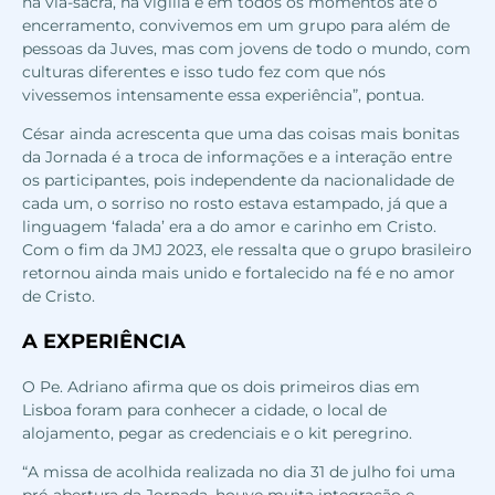
na via-sacra, na vígilia e em todos os momentos até o
encerramento, convivemos em um grupo para além de
pessoas da Juves, mas com jovens de todo o mundo, com
culturas diferentes e isso tudo fez com que nós
vivessemos intensamente essa experiência”, pontua.
César ainda acrescenta que uma das coisas mais bonitas
da Jornada é a troca de informações e a interação entre
os participantes, pois independente da nacionalidade de
cada um, o sorriso no rosto estava estampado, já que a
linguagem ‘falada’ era a do amor e carinho em Cristo.
Com o fim da JMJ 2023, ele ressalta que o grupo brasileiro
retornou ainda mais unido e fortalecido na fé e no amor
de Cristo.
A EXPERIÊNCIA
O Pe. Adriano afirma que os dois primeiros dias em
Lisboa foram para conhecer a cidade, o local de
alojamento, pegar as credenciais e o kit peregrino.
“A missa de acolhida realizada no dia 31 de julho foi uma
pré-abertura da Jornada, houve muita integração e