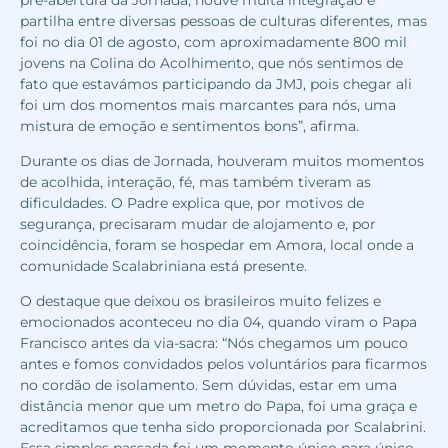
partilha entre diversas pessoas de culturas diferentes, mas
foi no dia 01 de agosto, com aproximadamente 800 mil
jovens na Colina do Acolhimento, que nós sentimos de
fato que estavámos participando da JMJ, pois chegar ali
foi um dos momentos mais marcantes para nós, uma
mistura de emoção e sentimentos bons”, afirma.
Durante os dias de Jornada, houveram muitos momentos
de acolhida, interação, fé, mas também tiveram as
dificuldades. O Padre explica que, por motivos de
segurança, precisaram mudar de alojamento e, por
coincidência, foram se hospedar em Amora, local onde a
comunidade Scalabriniana está presente.
O destaque que deixou os brasileiros muito felizes e
emocionados aconteceu no dia 04, quando viram o Papa
Francisco antes da via-sacra: “Nós chegamos um pouco
antes e fomos convidados pelos voluntários para ficarmos
no cordão de isolamento. Sem dúvidas, estar em uma
distância menor que um metro do Papa, foi uma graça e
acreditamos que tenha sido proporcionada por Scalabrini.
Essa simples passada foi um momento único para único