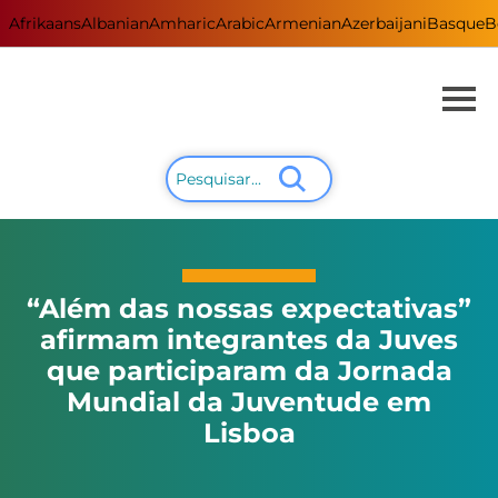
Afrikaans
Albanian
Amharic
Arabic
Armenian
Azerbaijani
Basque
B
“Além das nossas expectativas”
afirmam integrantes da Juves
que participaram da Jornada
Mundial da Juventude em
Lisboa