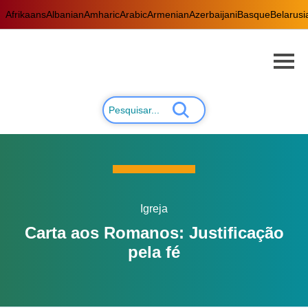
Afrikaans
Albanian
Amharic
Arabic
Armenian
Azerbaijani
Basque
Belarusi
Igreja
Carta aos Romanos: Justificação
pela fé