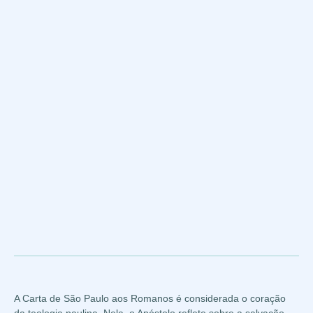
A Carta de São Paulo aos Romanos é considerada o coração
da teologia paulina. Nela, o Apóstolo reflete sobre a salvação