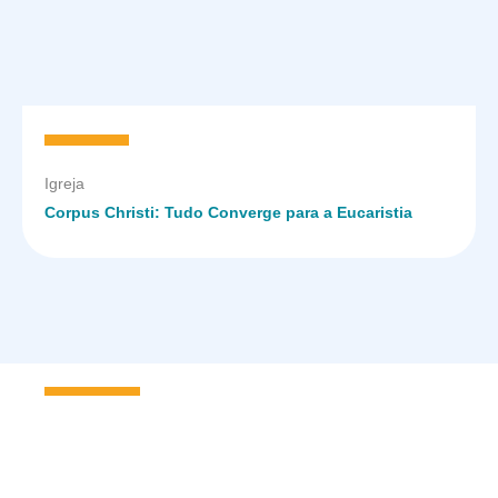
Igreja
Corpus Christi: Tudo Converge para a Eucaristia
Seja um
Missionário Scalabriniano
e faça parte dessa família!