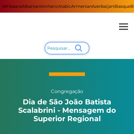
Afrikaans
Albanian
Amharic
Arabic
Armenian
Azerbaijani
Basque
B
Congregação
Dia de São João Batista
Scalabrini - Mensagem do
Superior Regional