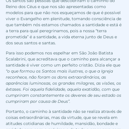
Os santos são pessoas que descobriram o caminho do
Reino dos Céus e que nos são apresentadas como
modelos para que não nos esqueçamos de que é possível
viver o Evangelho em plenitude, tomando consciência de
que também nós estamos chamados a santidade e está é
a terra para qual peregrinamos, pois a nossa “terra
prometida” é a santidade, a vida eterna junto de Deus e
dos seus santos e santas.
Para isso podemos nos espelhar em São João Batista
Scalabrini, que acreditava que o caminho para alcançar a
santidade é viver como um perfeito cristão. Dizia ele que
“o que formou os Santos mais ilustres, o que a Igreja
reconhece, não foram os dons extraordinários, as
aparências luminosas, os grandes milagres, as visões, os
êxtases. Foi aquela fidelidade, aquela exatidão, com que
cumpriram constantemente os deveres de seu estado os
cumpriram por causa de Deus”.
Portanto, o caminho à santidade não se realiza através de
coisas extraordinárias, mas da virtude, que se revela em
atitudes cotidianas de humildade, mansidão, bondade e