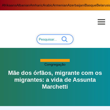
Afrikaans
Albanian
Amharic
Arabic
Armenian
Azerbaijani
Basque
Belarusi
Congregação
Mãe dos órfãos, migrante com os
migrantes: a vida de Assunta
Marchetti