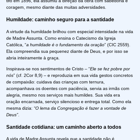
tifo em 1896, ela assumiu a direção da obra com sabedoria e
coragem, mesmo diante das muitas adversidades.
Humildade: caminho seguro para a santidade
A virtude da humildade brilhou com especial intensidade na vida
de Madre Assunta. Como ensina o Catecismo da Igreja
Católica, “
a humildade é o fundamento da oração
” (CIC 2559).
Ela compreendia sua pequenez diante de Deus, e por isso se
abria inteiramente à graça.
Inspirava-se nos sentimentos de Cristo – “
Ele se fez pobre por
nós
” (cf. 2Cor 8,9) – e reproduzia em sua vida gestos concretos
de compaixão: cuidava das crianças com ternura,
acompanhava os doentes com paciência, servia as irmãs com
alegria, mesmo nos serviços mais humildes. Sua vida era
oração encarnada, serviço silencioso e entrega total. Como ela
mesma dizia:
“O lema da Congregação é fazer a vontade de
Deus”
.
Santidade cotidiana: um caminho aberto a todos
A vida de Madre Assunta revela que a santidade não é