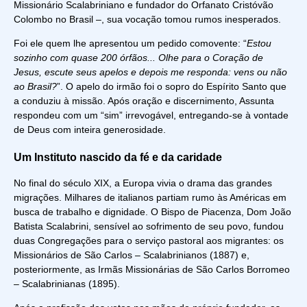
Missionário Scalabriniano e fundador do Orfanato Cristóvão
Colombo no Brasil –, sua vocação tomou rumos inesperados.
Foi ele quem lhe apresentou um pedido comovente: “
Estou
sozinho com quase 200 órfãos... Olhe para o Coração de
Jesus, escute seus apelos e depois me responda: vens ou não
ao Brasil?
”. O apelo do irmão foi o sopro do Espírito Santo que
a conduziu à missão. Após oração e discernimento, Assunta
respondeu com um “sim” irrevogável, entregando-se à vontade
de Deus com inteira generosidade.
Um Instituto nascido da fé e da caridade
No final do século XIX, a Europa vivia o drama das grandes
migrações. Milhares de italianos partiam rumo às Américas em
busca de trabalho e dignidade. O Bispo de Piacenza, Dom João
Batista Scalabrini, sensível ao sofrimento de seu povo, fundou
duas Congregações para o serviço pastoral aos migrantes: os
Missionários de São Carlos – Scalabrinianos (1887) e,
posteriormente, as Irmãs Missionárias de São Carlos Borromeo
– Scalabrinianas (1895).