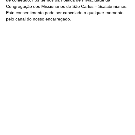
de conteúdo, nos termos da
Política de Privacidade
da
Congregação dos Missionários de São Carlos – Scalabrinianos.
Este consentimento pode ser cancelado a qualquer momento
pelo
canal do nosso encarregado
.