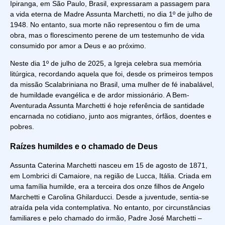
Ipiranga, em São Paulo, Brasil, expressaram a passagem para
a vida eterna de Madre Assunta Marchetti, no dia 1º de julho de
1948. No entanto, sua morte não representou o fim de uma
obra, mas o florescimento perene de um testemunho de vida
consumido por amor a Deus e ao próximo.
Neste dia 1º de julho de 2025, a Igreja celebra sua memória
litúrgica, recordando aquela que foi, desde os primeiros tempos
da missão Scalabriniana no Brasil, uma mulher de fé inabalável,
de humildade evangélica e de ardor missionário. A
Bem-
Aventurada Assunta Marchetti
é hoje referência de santidade
encarnada no cotidiano, junto aos migrantes, órfãos, doentes e
pobres.
Raízes humildes e o chamado de Deus
Assunta Caterina Marchetti nasceu em 15 de agosto de 1871,
em Lombrici di Camaiore, na região de Lucca, Itália. Criada em
uma família humilde, era a terceira dos onze filhos de Angelo
Marchetti e Carolina Ghilarducci. Desde a juventude, sentia-se
atraída pela vida contemplativa. No entanto, por circunstâncias
familiares e pelo chamado do irmão, Padre José Marchetti –