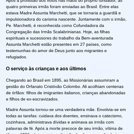
Após a profissão dos votos nas mãos do próprio fundador, as
quatro primeiras irmãs foram enviadas ao Brasil. Entre elas
estava Madre Assunta Marchetti, que se tornaria a guardiã e
impulsionadora do carisma nascente. Juntamente com o irmão,
Pe. Marchetti, é reconhecida como Cofundadora da
Congregação das Irmãs Scalabrinianas. Hoje, as filhas
espirituais e sucessores do trabalho da Bem-aventurada
Assunta Marchetti estão presentes em 27 países, como
testemunhas do amor de Deus junto aos migrantes e
refugiados.
O serviço às crianças e aos últimos
Chegando ao Brasil em 1895, as Missionárias assumiram a
gestão do Orfanato Cristóvão Colombo. Ali acolhiam centenas
de órfãos: filhos de imigrantes italianos, crianças abandonadas
e filhos de ex-escravizados.
Madre Assunta tornou-se uma verdadeira mãe. Envolvia-se em
todas as tarefas: cuidava dos doentes, ensinava o catecismo,
cozinhava, administrava dívidas e animava as irmãs com
palavras de fé. Após a morte precoce de seu irmão, vítima de